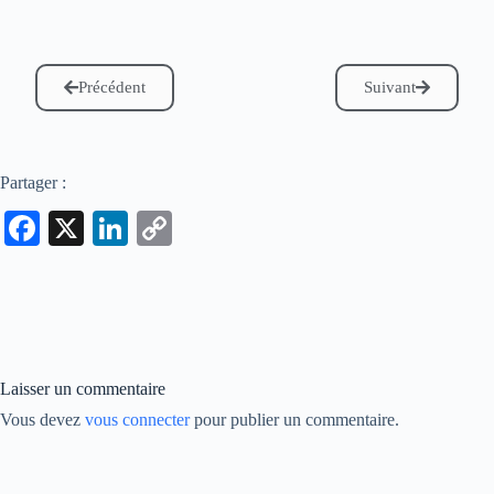
Précédent
Suivant
Partager :
Fa
X
Li
C
ce
nk
op
bo
ed
y
ok
In
Li
nk
Laisser un commentaire
Vous devez
vous connecter
pour publier un commentaire.