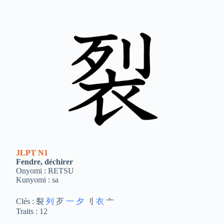
JLPT
N1
Fendre, déchirer
Onyomi : RETSU
Kunyomi : sa
Clés : 裂
列
歹
一
夕
刂
衣
亠
Traits : 12