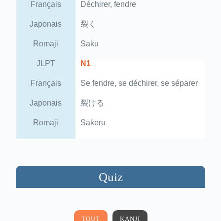
Français
Déchirer, fendre
Japonais
裂く
Romaji
Saku
JLPT
N1
Français
Se fendre, se déchirer, se séparer
Japonais
裂ける
Romaji
Sakeru
Quiz
TOUT
KANJI