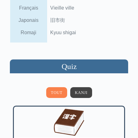
Français
Vieille ville
Japonais
旧市街
Romaji
Kyuu shigai
Quiz
TOUT
KANJI