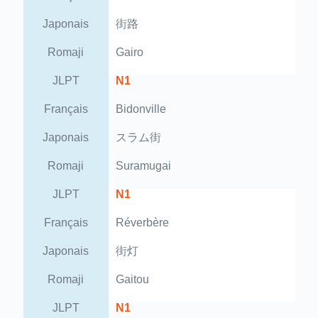
Japonais
街路
Romaji
Gairo
JLPT
N1
Français
Bidonville
Japonais
スラム街
Romaji
Suramugai
JLPT
N1
Français
Réverbère
Japonais
街灯
Romaji
Gaitou
JLPT
N1