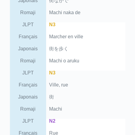
Japonais
街なかで
Romaji
Machi naka de
JLPT
N3
Français
Marcher en ville
Japonais
街を歩く
Romaji
Machi o aruku
JLPT
N3
Français
Ville, rue
Japonais
街
Romaji
Machi
JLPT
N2
Français
Rue