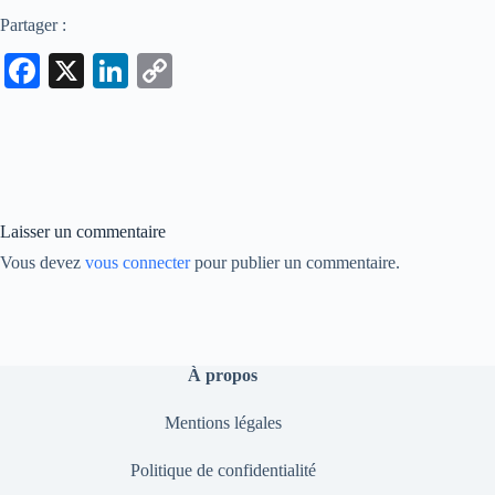
Partager :
Fa
X
Li
C
ce
nk
op
bo
ed
y
ok
In
Li
nk
Laisser un commentaire
Vous devez
vous connecter
pour publier un commentaire.
À propos
Mentions légales
Politique de confidentialité