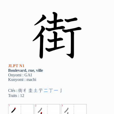
JLPT
N1
Boulevard, rue, ville
Onyomi : GAI
Kunyomi : machi
Clés : 街 彳 圭
土
亍
二
丁
一
亅
Traits : 12