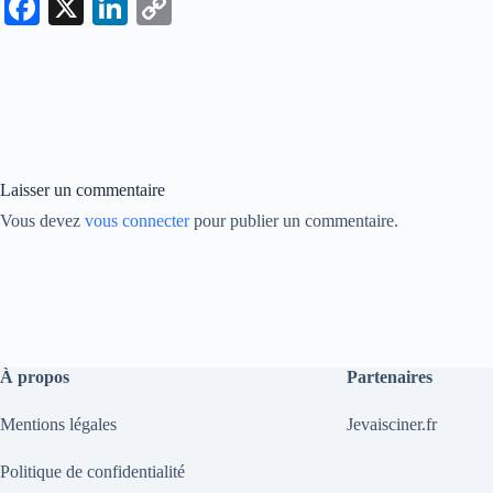
Fa
X
Li
C
ce
nk
op
bo
ed
y
ok
In
Li
nk
Laisser un commentaire
Vous devez
vous connecter
pour publier un commentaire.
À propos
Partenaires
Mentions légales
Jevaisciner.fr
Politique de confidentialité