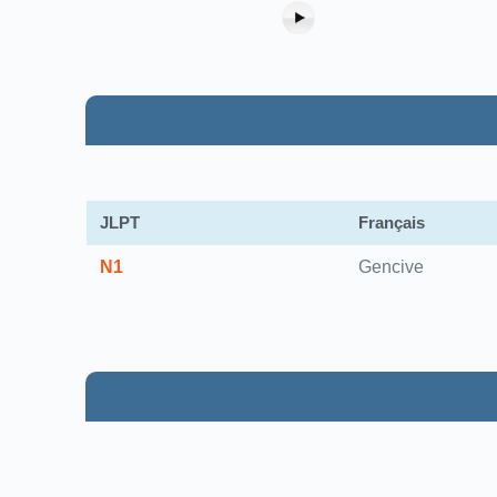
JLPT
Français
N1
Gencive