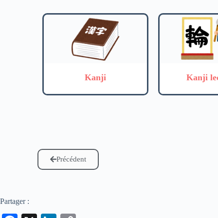
Kanji
Kanji le
Précédent
Partager :