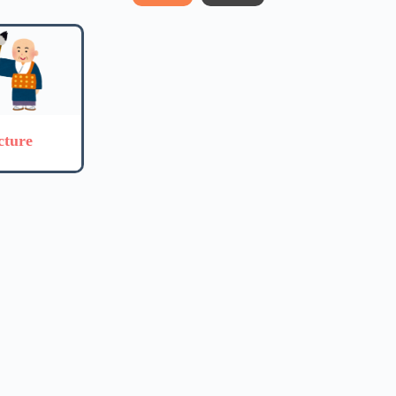
cture