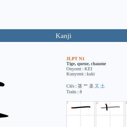
Kanji
JLPT
N1
Tige, queue, chaume
Onyomi : KEI
Kunyomi : kuki
Clés : 茎 艹 圣
又
土
Traits : 8