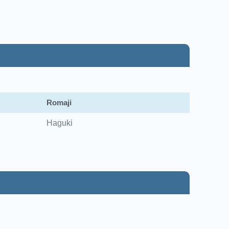
Romaji
Haguki