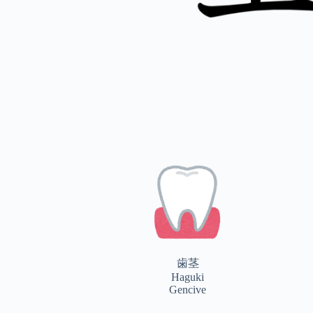
歯茎
Haguki
Gencive