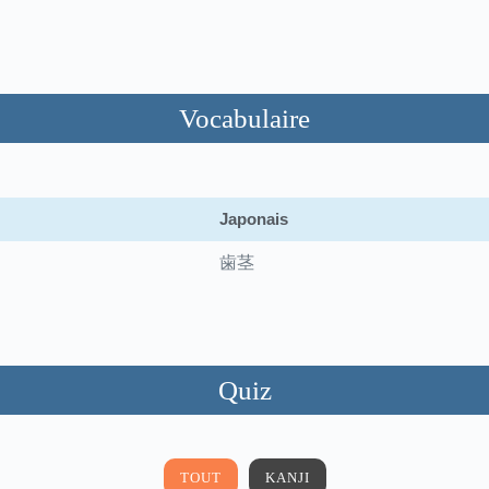
Vocabulaire
Japonais
歯茎
Quiz
TOUT
KANJI