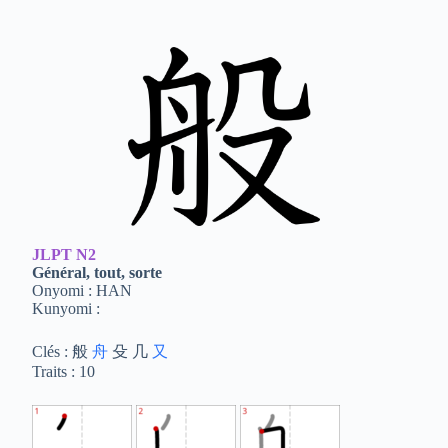
JLPT
N2
Général, tout, sorte
Onyomi : HAN
Kunyomi :
Clés : 般
舟
殳 几
又
Traits : 10