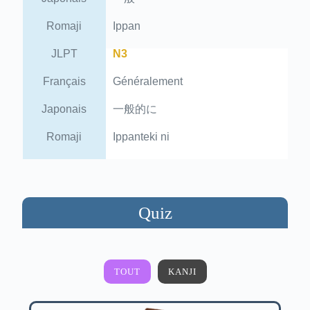
Romaji
Ippan
JLPT
N3
Français
Généralement
Japonais
一般的に
Romaji
Ippanteki ni
Quiz
TOUT
KANJI