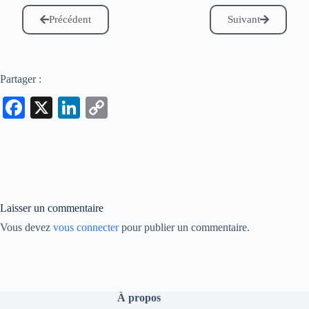
Précédent
Suivant
Partager :
Fa
X
Li
C
ce
nk
op
bo
ed
y
ok
In
Li
nk
Laisser un commentaire
Vous devez
vous connecter
pour publier un commentaire.
À propos