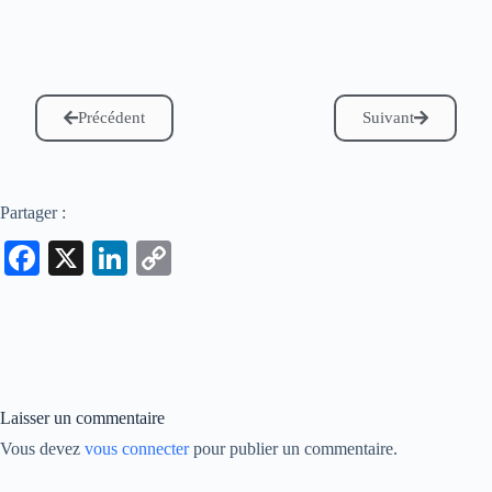
Précédent
Suivant
Partager :
Fa
X
Li
C
ce
nk
op
bo
ed
y
ok
In
Li
nk
Laisser un commentaire
Vous devez
vous connecter
pour publier un commentaire.