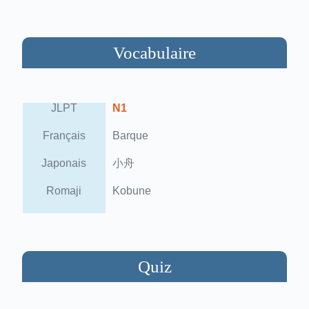
Vocabulaire
JLPT
N1
Français
Barque
Japonais
小舟
Romaji
Kobune
Quiz