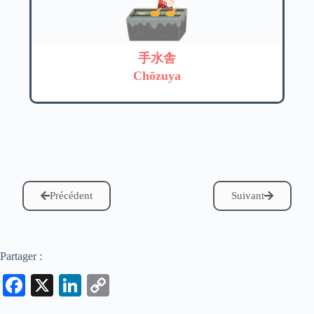
手水舎
Chōzuya
Précédent
Suivant
Partager :
Fa
X
Li
C
ce
nk
op