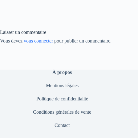
bo
ed
y
ok
In
Li
nk
Laisser un commentaire
Vous devez
vous connecter
pour publier un commentaire.
À propos
Mentions légales
Politique de confidentialité
Conditions générales de vente
Contact