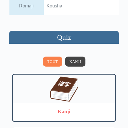
Romaji
Kousha
Quiz
TOUT
KANJI
Kanji