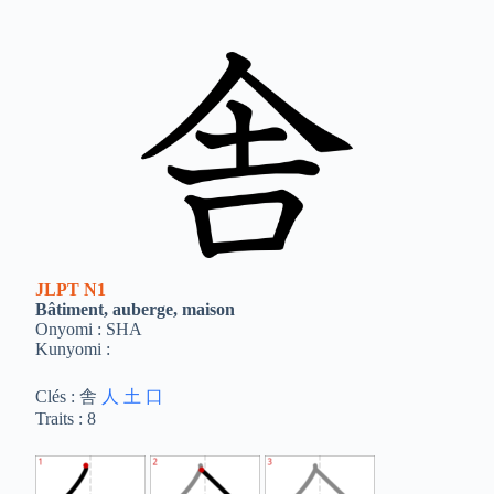
JLPT
N1
Bâtiment, auberge, maison
Onyomi : SHA
Kunyomi :
Clés : 舎
人
土
口
Traits : 8