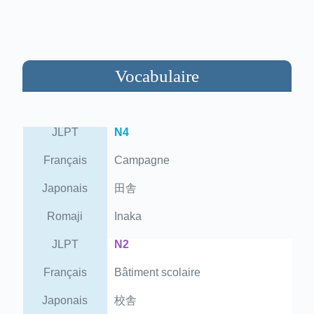
Vocabulaire
JLPT
N4
Français
Campagne
Japonais
田舎
Romaji
Inaka
JLPT
N2
Français
Bâtiment scolaire
Japonais
校舎