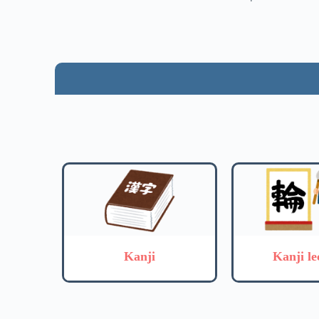
Kanji
Kanji le