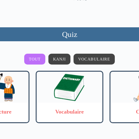
Quiz
TOUT
KANJI
VOCABULAIRE
cture
Vocabulaire
C