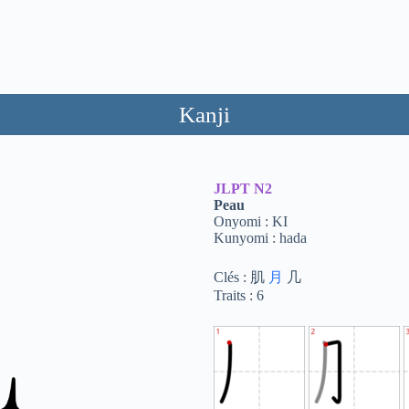
Kanji
JLPT
N2
Peau
Onyomi : KI
Kunyomi : hada
Clés : 肌
月
几
Traits : 6