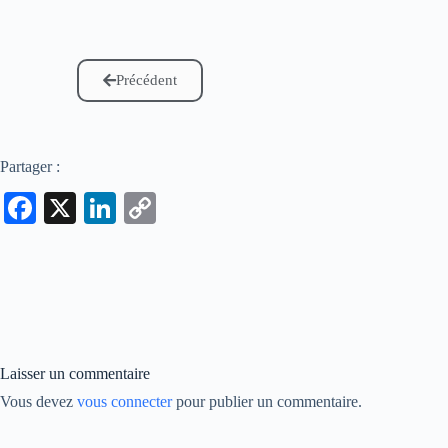
Précédent
Partager :
Fa
X
Li
C
ce
nk
op
bo
ed
y
ok
In
Li
nk
Laisser un commentaire
Vous devez
vous connecter
pour publier un commentaire.