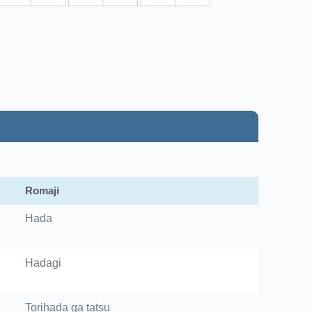
Romaji
Hada
Hadagi
Torihada ga tatsu