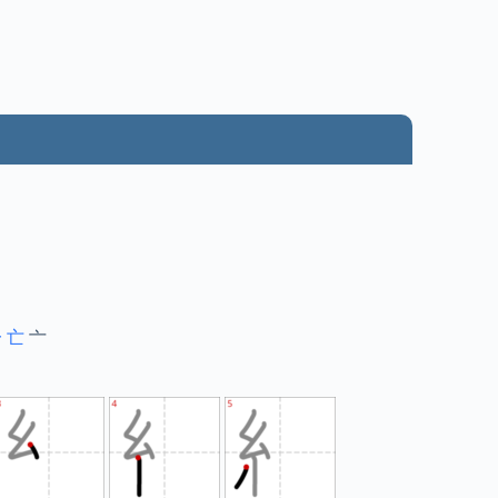
一
亡
亠