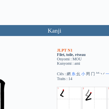
Kanji
JLPT
N1
Filet, toile, réseau
Onyomi : MOU
Kunyomi : ami
Clés : 網
糸
幺
小
罔 冂 䒑 丷
Traits : 14