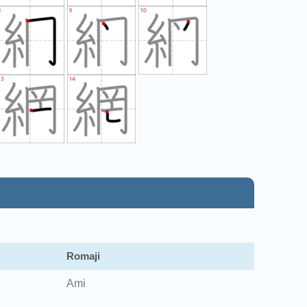
Romaji
Ami