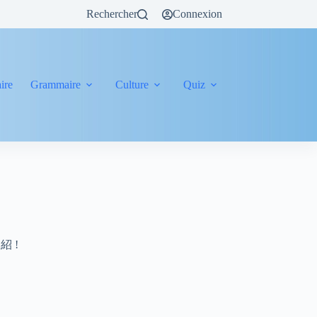
Rechercher
Connexion
ire
Grammaire
Culture
Quiz
n 紹 !