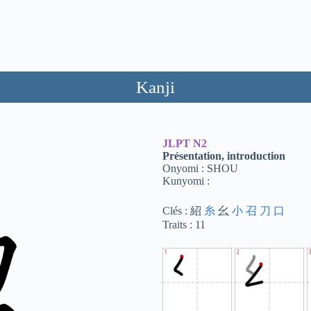
Kanji
JLPT
N2
Présentation, introduction
Onyomi : SHOU
Kunyomi :
Clés : 紹
糸
幺
小
召
刀
口
Traits : 11