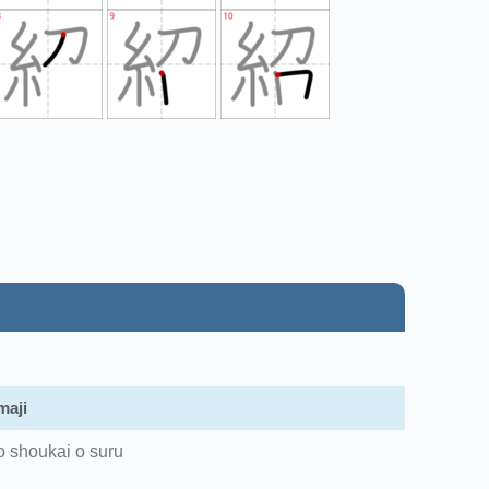
aji
o shoukai o suru