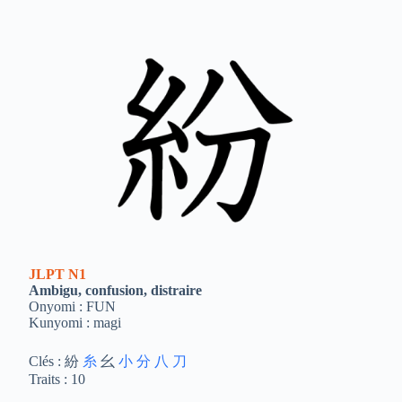
JLPT
N1
Ambigu, confusion, distraire
Onyomi : FUN
Kunyomi : magi
Clés : 紛
糸
幺
小
分
八
刀
Traits : 10