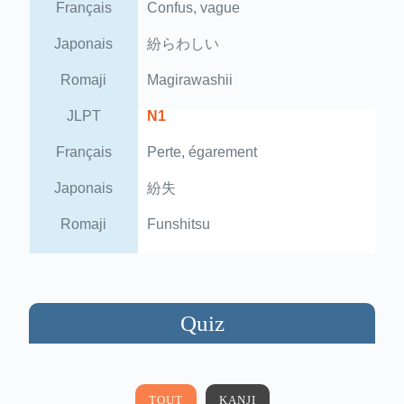
Français
Confus, vague
Japonais
紛らわしい
Romaji
Magirawashii
JLPT
N1
Français
Perte, égarement
Japonais
紛失
Romaji
Funshitsu
Quiz
TOUT
KANJI