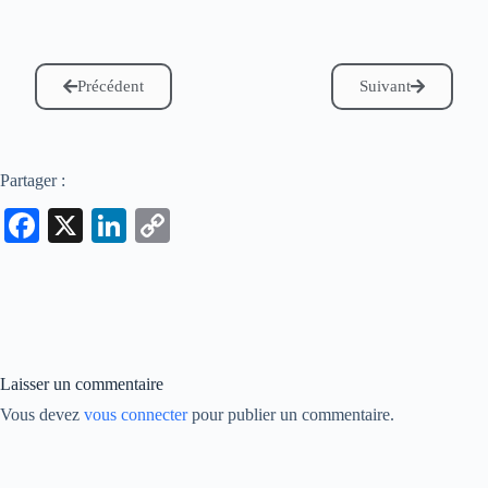
Précédent
Suivant
Partager :
Fa
X
Li
C
ce
nk
op
bo
ed
y
ok
In
Li
nk
Laisser un commentaire
Vous devez
vous connecter
pour publier un commentaire.