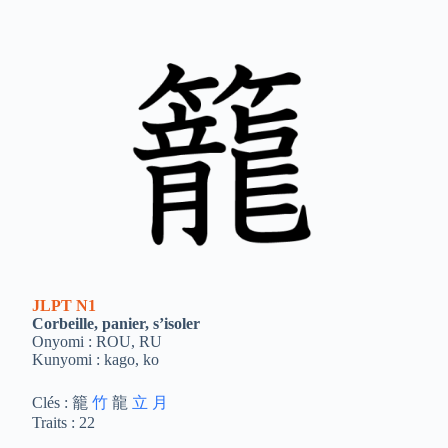
JLPT
N1
Corbeille, panier, s’isoler
Onyomi : ROU, RU
Kunyomi : kago, ko
Clés : 籠
竹
龍
立
月
Traits : 22