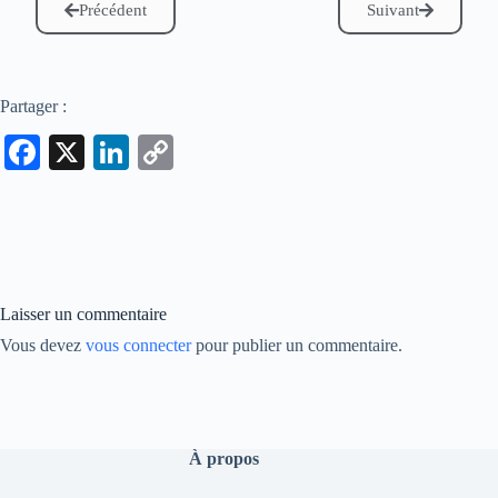
Précédent
Suivant
Partager :
Fa
X
Li
C
ce
nk
op
bo
ed
y
ok
In
Li
nk
Laisser un commentaire
Vous devez
vous connecter
pour publier un commentaire.
À propos