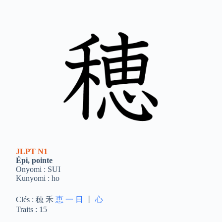
JLPT
N1
Épi, pointe
Onyomi : SUI
Kunyomi : ho
Clés : 穂 禾
恵
一
日
丨
心
Traits : 15