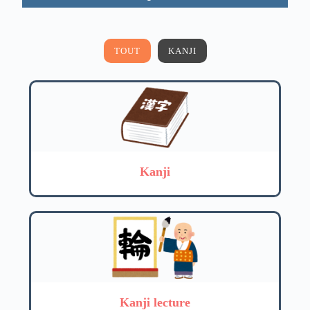
TOUT
KANJI
Kanji
Kanji lecture