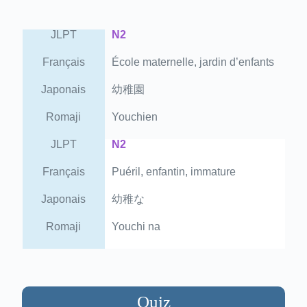
JLPT
N2
Français
École maternelle, jardin d’enfants
Japonais
幼稚園
Romaji
Youchien
JLPT
N2
Français
Puéril, enfantin, immature
Japonais
幼稚な
Romaji
Youchi na
Quiz