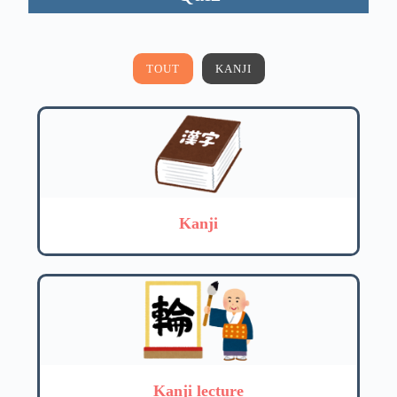
TOUT
KANJI
Kanji
Kanji lecture