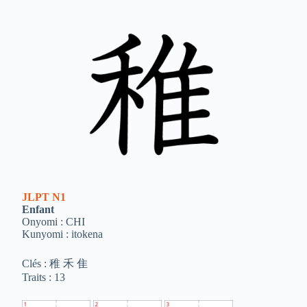
JLPT
N1
Enfant
Onyomi : CHI
Kunyomi : itokena
Clés : 稚 禾 隹
Traits : 13