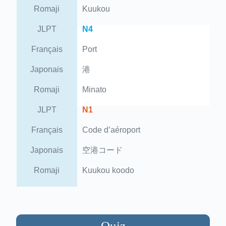
Romaji
Kuukou
JLPT
N4
Français
Port
Japonais
港
Romaji
Minato
JLPT
N1
Français
Code d’aéroport
Japonais
空港コード
Romaji
Kuukou koodo
Quiz