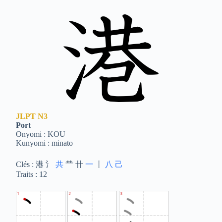
JLPT
N3
Port
Onyomi : KOU
Kunyomi : minato
Clés : 港 氵
共
龷 卄
一
丨
八
己
Traits : 12