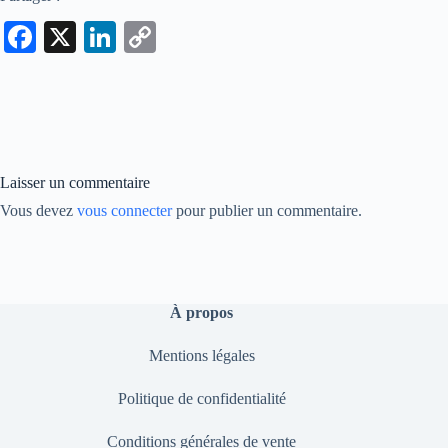
Fa
X
Li
C
ce
nk
op
bo
ed
y
ok
In
Li
nk
Laisser un commentaire
Vous devez
vous connecter
pour publier un commentaire.
À propos
Mentions légales
Politique de confidentialité
Conditions générales de vente