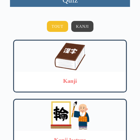
TOUT
KANJI
Kanji
Kanji lecture