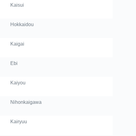
Kaisui
Hokkaidou
Kaigai
Ebi
Kaiyou
Nihonkaigawa
Kairyuu