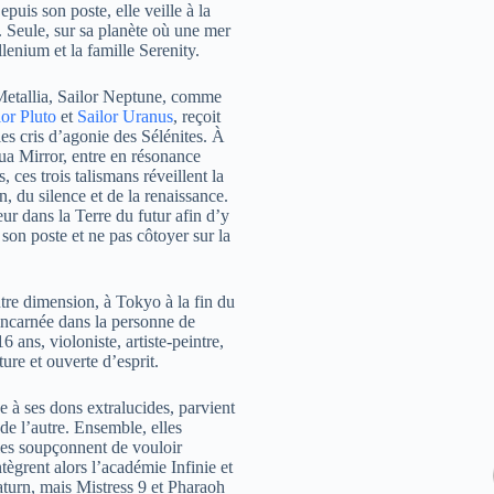
puis son poste, elle veille à la
. Seule, sur sa planète où une mer
lenium et la famille Serenity.
Metallia, Sailor Neptune, comme
lor Pluto
et
Sailor Uranus
, reçoit
 les cris d’agonie des Sélénites. À
ua Mirror, entre en résonance
 ces trois talismans réveillent la
n, du silence et de la renaissance.
ur dans la Terre du futur afin d’y
 son poste et ne pas côtoyer sur la
tre dimension, à Tokyo à la fin du
éincarnée dans la personne de
ans, violoniste, artiste-peintre,
ure et ouverte d’esprit.
e à ses dons extralucides, parvient
de l’autre. Ensemble, elles
lles soupçonnent de vouloir
ntègrent alors l’académie Infinie et
Saturn, mais Mistress 9 et Pharaoh