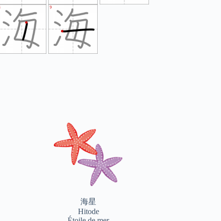
海星
Hitode
Étoile de mer