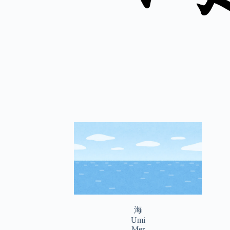
海
Umi
Mer