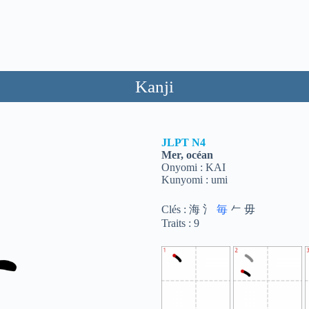
Kanji
JLPT
N4
Mer, océan
Onyomi : KAI
Kunyomi : umi
Clés : 海 氵
毎
𠂉 毋
Traits : 9