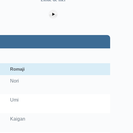
Romaji
Nori
Umi
Kaigan