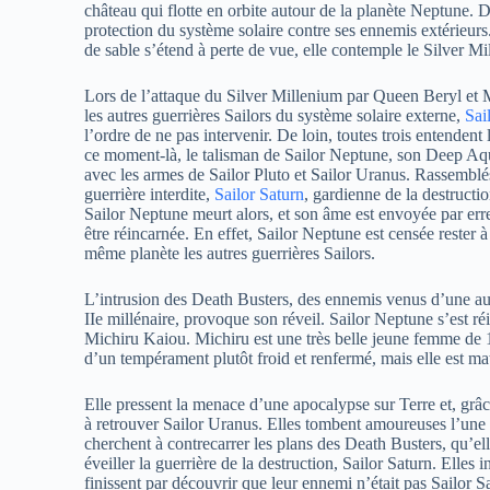
château qui flotte en orbite autour de la planète Neptune. De
protection du système solaire contre ses ennemis extérieurs
de sable s’étend à perte de vue, elle contemple le Silver Mil
Lors de l’attaque du Silver Millenium par Queen Beryl et 
les autres guerrières Sailors du système solaire externe,
Sai
l’ordre de ne pas intervenir. De loin, toutes trois entendent
ce moment-là, le talisman de Sailor Neptune, son Deep Aq
avec les armes de Sailor Pluto et Sailor Uranus. Rassemblés,
guerrière interdite,
Sailor Saturn
, gardienne de la destructio
Sailor Neptune meurt alors, et son âme est envoyée par erre
être réincarnée. En effet, Sailor Neptune est censée rester à
même planète les autres guerrières Sailors.
L’intrusion des Death Busters, des ennemis venus d’une au
IIe millénaire, provoque son réveil. Sailor Neptune s’est r
Michiru Kaiou. Michiru est une très belle jeune femme de 16 
d’un tempérament plutôt froid et renfermé, mais elle est mat
Elle pressent la menace d’une apocalypse sur Terre et, grâc
à retrouver Sailor Uranus. Elles tombent amoureuses l’une 
cherchent à contrecarrer les plans des Death Busters, qu’e
éveiller la guerrière de la destruction, Sailor Saturn. Elles i
finissent par découvrir que leur ennemi n’était pas Sailor 