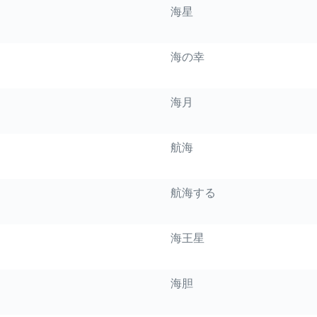
海星
海の幸
海月
航海
航海する
海王星
海胆