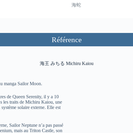
海蛇
Référence
海王 みちる Michiru Kaiou
s du manga Sailor Moon.
res de Queen Serenity, il y a 10
s les traits de Michiru Kaiou, une
 système solaire externe. Elle est
erne, Sailor Neptune n’a pas passé
llenium, mais au Triton Castle, son