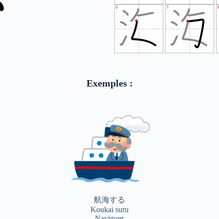
Exemples :
航海する
Koukai suru
Naviguer