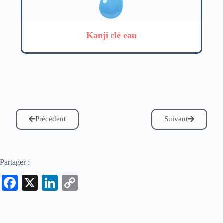
Kanji clé eau
Précédent
Suivant
Partager :
Fa
X
Li
C
ce
nk
op
bo
ed
y