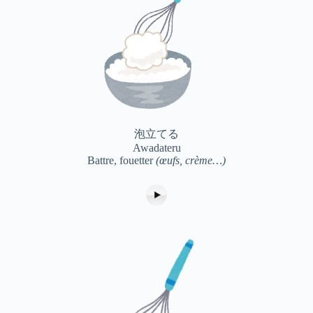
泡立てる
Awadateru
Battre, fouetter
(œufs, crème…)