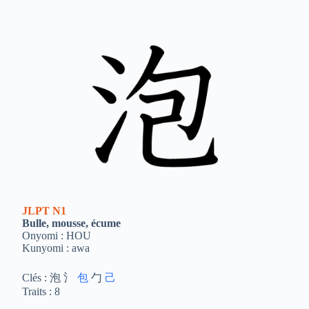
JLPT
N1
Bulle, mousse, écume
Onyomi : HOU
Kunyomi : awa
Clés : 泡 氵
包
勹
己
Traits : 8