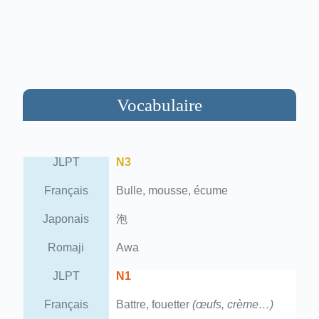
Vocabulaire
JLPT
N3
Français
Bulle, mousse, écume
Japonais
泡
Romaji
Awa
JLPT
N1
Français
Battre, fouetter
(œufs, crème…)