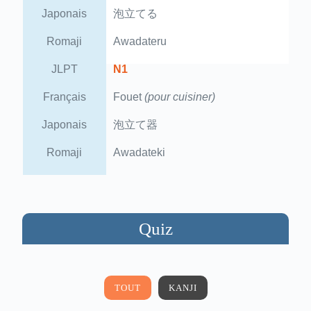
Japonais
泡立てる
Romaji
Awadateru
JLPT
N1
Français
Fouet
(pour cuisiner)
Japonais
泡立て器
Romaji
Awadateki
Quiz
TOUT
KANJI