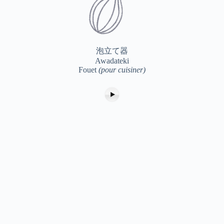
泡立て器
Awadateki
Fouet
(pour cuisiner)