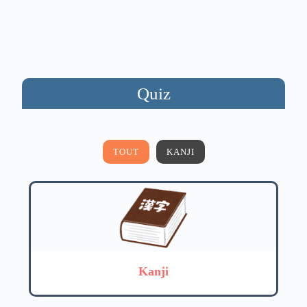
Quiz
TOUT
KANJI
Kanji