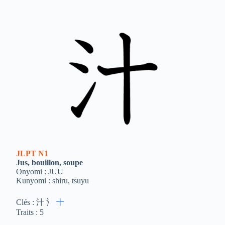
JLPT
N1
Jus, bouillon, soupe
Onyomi : JUU
Kunyomi : shiru, tsuyu
Clés : 汁 氵
十
Traits : 5