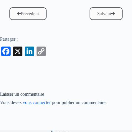
Précédent
Suivant
Partager :
Fa
X
Li
C
ce
nk
op
bo
ed
y
ok
In
Li
nk
Laisser un commentaire
Vous devez
vous connecter
pour publier un commentaire.