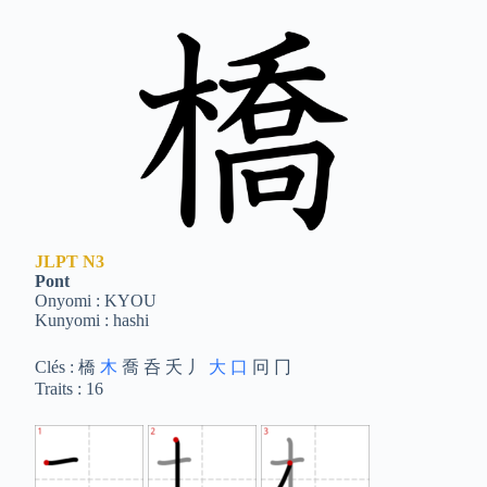
JLPT
N3
Pont
Onyomi : KYOU
Kunyomi : hashi
Clés : 橋
木
喬 呑 夭 丿
大
口
冋 冂
Traits : 16