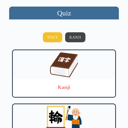
Quiz
TOUT
KANJI
Kanji