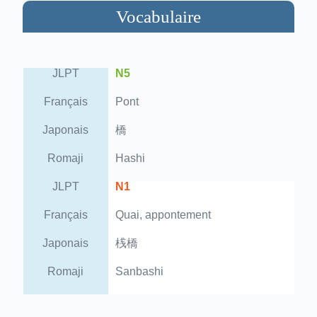
Vocabulaire
JLPT
N5
Français
Pont
Japonais
橋
Romaji
Hashi
JLPT
N1
Français
Quai, appontement
Japonais
桟橋
Romaji
Sanbashi