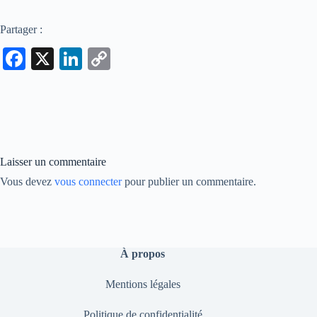
Partager :
Fa
X
Li
C
ce
nk
op
bo
ed
y
ok
In
Li
nk
Laisser un commentaire
Vous devez
vous connecter
pour publier un commentaire.
À propos
Mentions légales
Politique de confidentialité