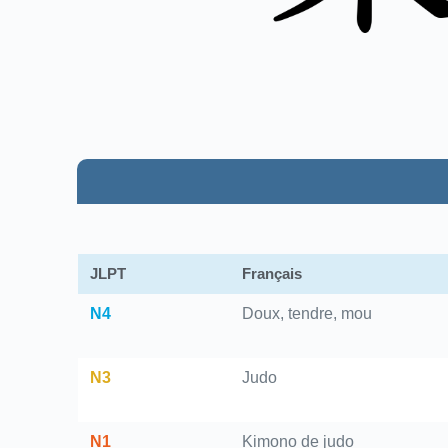
JLPT
Français
N4
Doux, tendre, mou
N3
Judo
N1
Kimono de judo