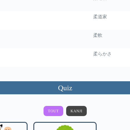
柔道家
柔軟
柔らかさ
Quiz
TOUT
KANJI