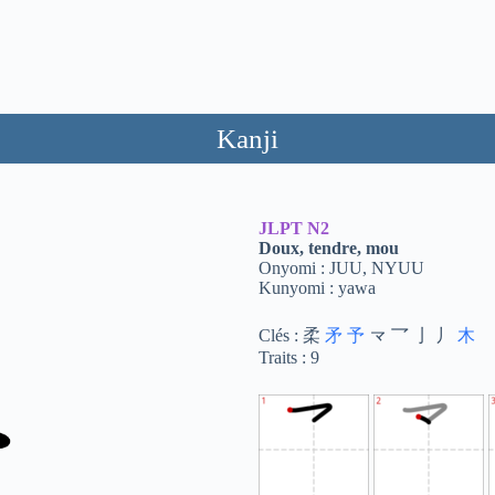
Kanji
JLPT
N2
Doux, tendre, mou
Onyomi : JUU, NYUU
Kunyomi : yawa
Clés : 柔
矛
予
龴 乛 亅 丿
木
Traits : 9