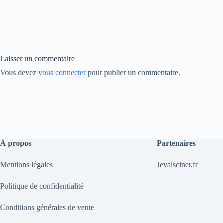
bo
ed
y
ok
In
Li
nk
Laisser un commentaire
Vous devez
vous connecter
pour publier un commentaire.
À propos
Partenaires
Mentions légales
Jevaisciner.fr
Politique de confidentialité
Conditions générales de vente