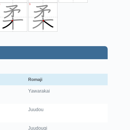
Romaji
Yawarakai
Juudou
Juudougi