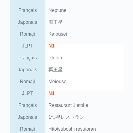
Français
Neptune
Japonais
海王星
Romaji
Kaiousei
JLPT
N1
Français
Pluton
Japonais
冥王星
Romaji
Meiousei
JLPT
N1
Français
Restaurant 1 étoile
Japonais
1つ星レストラン
Romaji
Hitotsuboshi resutoran