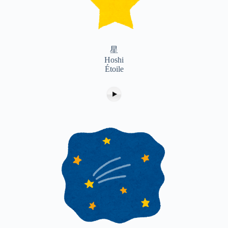
星
Hoshi
Étoile