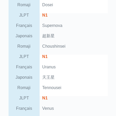
Romaji
Dosei
JLPT
N1
Français
Supernova
Japonais
超新星
Romaji
Choushinsei
JLPT
N1
Français
Uranus
Japonais
天王星
Romaji
Tennousei
JLPT
N1
Français
Venus