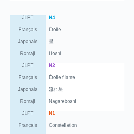
JLPT
N4
Français
Étoile
Japonais
星
Romaji
Hoshi
JLPT
N2
Français
Étoile filante
Japonais
流れ星
Romaji
Nagareboshi
JLPT
N1
Français
Constellation