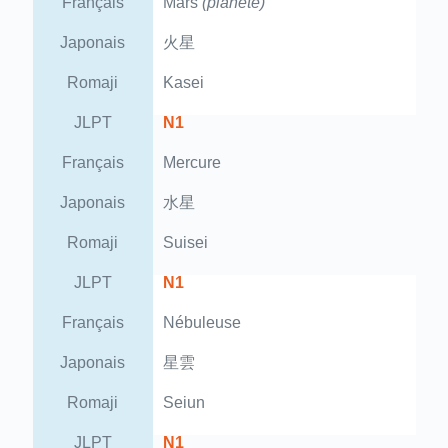
Français
Mars
(planète)
Japonais
火星
Romaji
Kasei
JLPT
N1
Français
Mercure
Japonais
水星
Romaji
Suisei
JLPT
N1
Français
Nébuleuse
Japonais
星雲
Romaji
Seiun
JLPT
N1