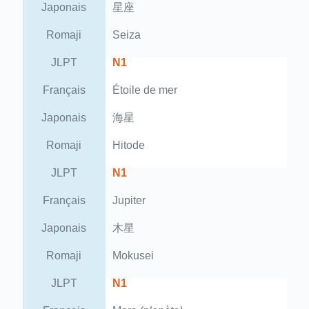
Japonais
星座
Romaji
Seiza
JLPT
N1
Français
Étoile de mer
Japonais
海星
Romaji
Hitode
JLPT
N1
Français
Jupiter
Japonais
木星
Romaji
Mokusei
JLPT
N1