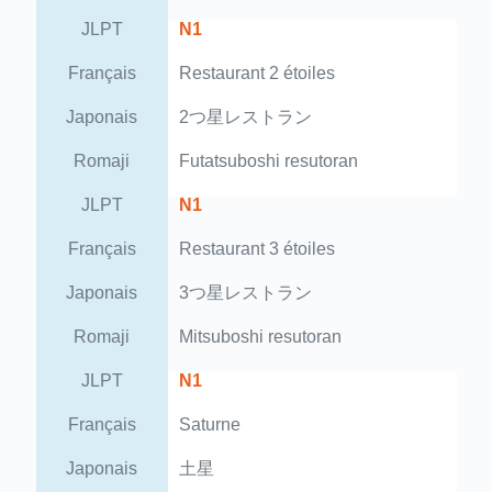
JLPT
N1
Français
Restaurant 2 étoiles
Japonais
2つ星レストラン
Romaji
Futatsuboshi resutoran
JLPT
N1
Français
Restaurant 3 étoiles
Japonais
3つ星レストラン
Romaji
Mitsuboshi resutoran
JLPT
N1
Français
Saturne
Japonais
土星