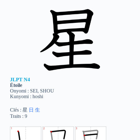
JLPT
N4
Étoile
Onyomi : SEI, SHOU
Kunyomi : hoshi
Clés : 星
日
生
Traits : 9