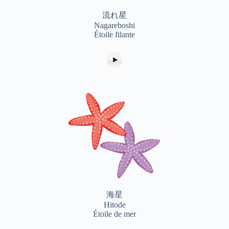
流れ星
Nagareboshi
Étoile filante
海星
Hitode
Étoile de mer