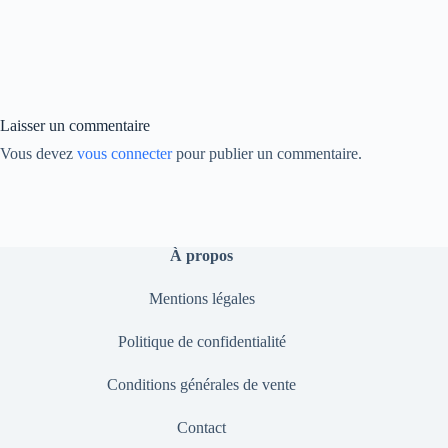
ce
nk
op
bo
ed
y
ok
In
Li
nk
Laisser un commentaire
Vous devez
vous connecter
pour publier un commentaire.
À propos
Mentions légales
Politique de confidentialité
Conditions générales de vente
Contact