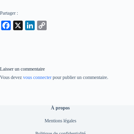
Partager :
Fa
X
Li
C
ce
nk
op
bo
ed
y
ok
In
Li
nk
Laisser un commentaire
Vous devez
vous connecter
pour publier un commentaire.
À propos
Mentions légales
Politique de confidentialité