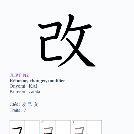
JLPT
N2
Réforme, changer, modifier
Onyomi : KAI
Kunyomi : arata
Clés : 改
己
攵
Traits : 7