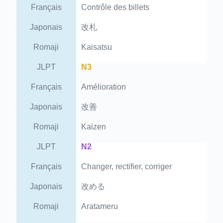
Français
Contrôle des billets
Japonais
改札
Romaji
Kaisatsu
JLPT
N3
Français
Amélioration
Japonais
改善
Romaji
Kaizen
JLPT
N2
Français
Changer, rectifier, corriger
Japonais
改める
Romaji
Aratameru