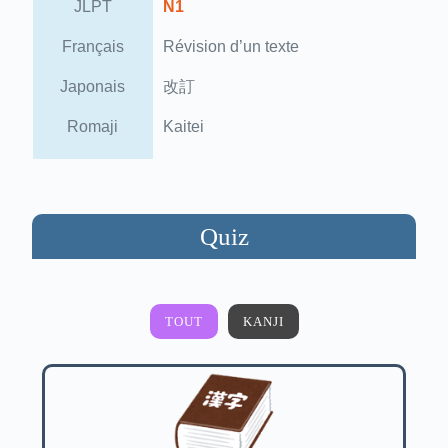
JLPT
N1
Français
Révision d’un texte
Japonais
改訂
Romaji
Kaitei
Quiz
TOUT
KANJI