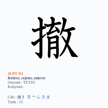
JLPT
N1
Retirer, rejeter, enlever
Onyomi : TETSU
Kunyomi :
Clés : 撤 扌
育
亠 厶
月
攵
Traits : 15