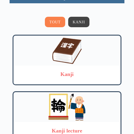
TOUT
KANJI
Kanji
Kanji lecture