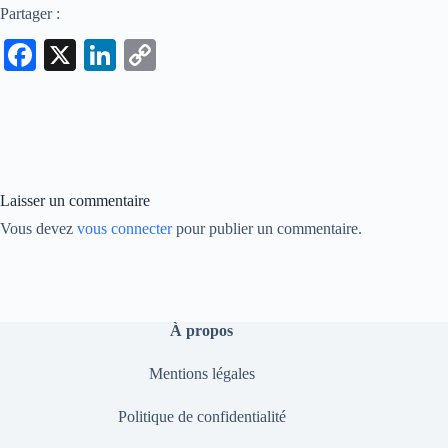
Partager :
Fa
X
Li
C
ce
nk
op
bo
ed
y
ok
In
Li
nk
Laisser un commentaire
Vous devez
vous connecter
pour publier un commentaire.
À propos
Mentions légales
Politique de confidentialité