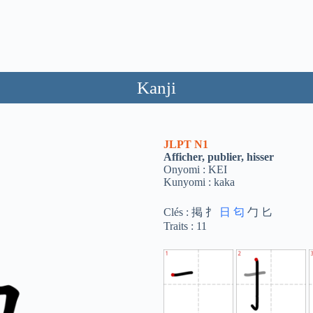
Kanji
JLPT
N1
Afficher, publier, hisser
Onyomi : KEI
Kunyomi : kaka
Clés : 掲 扌
日
匂
勹 匕
Traits : 11