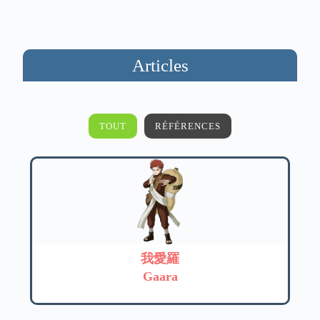
Articles
TOUT
RÉFÉRENCES
我愛羅
Gaara