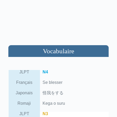
Vocabulaire
JLPT
N4
Français
Se blesser
Japonais
怪我をする
Romaji
Kega o suru
JLPT
N3