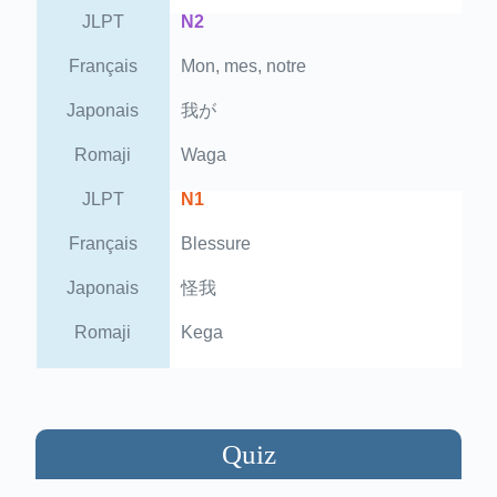
JLPT
N2
Français
Mon, mes, notre
Japonais
我が
Romaji
Waga
JLPT
N1
Français
Blessure
Japonais
怪我
Romaji
Kega
Quiz