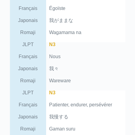
Français
Égoïste
Japonais
我がままな
Romaji
Wagamama na
JLPT
N3
Français
Nous
Japonais
我々
Romaji
Wareware
JLPT
N3
Français
Patienter, endurer, persévérer
Japonais
我慢する
Romaji
Gaman suru