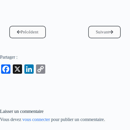
Précédent
Suivant
Partager :
Fa
X
Li
C
ce
nk
op
bo
ed
y
ok
In
Li
nk
Laisser un commentaire
Vous devez
vous connecter
pour publier un commentaire.