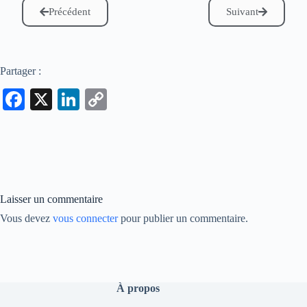
Précédent
Suivant
Partager :
Fa
X
Li
C
ce
nk
op
bo
ed
y
ok
In
Li
nk
Laisser un commentaire
Vous devez
vous connecter
pour publier un commentaire.
À propos