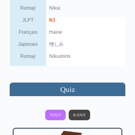
Romaji
Nikui
JLPT
N1
Français
Haine
Japonais
憎しみ
Romaji
Nikushimi
Quiz
TOUT
KANJI