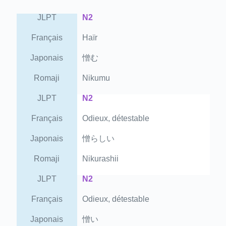
JLPT
N2
Français
Haïr
Japonais
憎む
Romaji
Nikumu
JLPT
N2
Français
Odieux, détestable
Japonais
憎らしい
Romaji
Nikurashii
JLPT
N2
Français
Odieux, détestable
Japonais
憎い