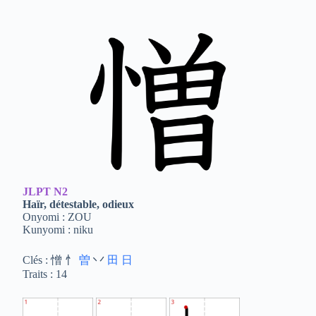
JLPT
N2
Haïr, détestable, odieux
Onyomi : ZOU
Kunyomi : niku
Clés : 憎 忄
曽
丷
田
日
Traits : 14