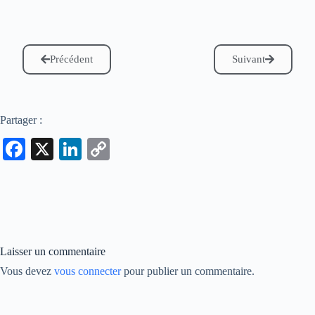
Précédent
Suivant
Partager :
Fa
X
Li
C
ce
nk
op
bo
ed
y
ok
In
Li
nk
Laisser un commentaire
Vous devez
vous connecter
pour publier un commentaire.