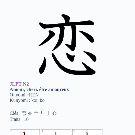
JLPT
N2
Amour, chéri, être amoureux
Onyomi : REN
Kunyomi : koi, ko
Clés : 恋 亦 亠 丿 亅
心
Traits : 10