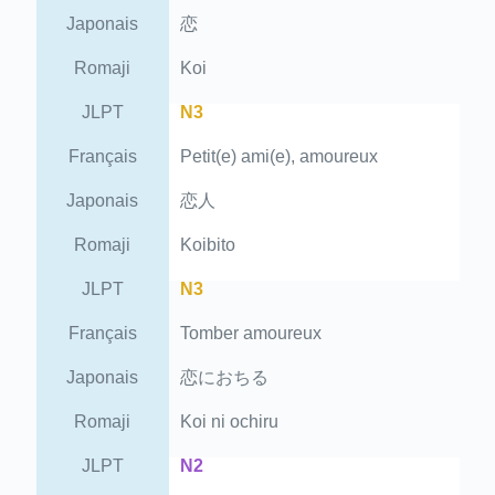
Japonais
恋
Romaji
Koi
JLPT
N3
Français
Petit(e) ami(e), amoureux
Japonais
恋人
Romaji
Koibito
JLPT
N3
Français
Tomber amoureux
Japonais
恋におちる
Romaji
Koi ni ochiru
JLPT
N2