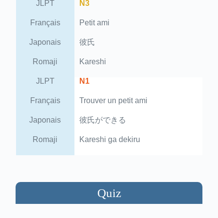
JLPT
N3
Français
Petit ami
Japonais
彼氏
Romaji
Kareshi
JLPT
N1
Français
Trouver un petit ami
Japonais
彼氏ができる
Romaji
Kareshi ga dekiru
Quiz