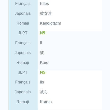
Français
Elles
Japonais
彼女達
Romaji
Kanojotachi
JLPT
N5
Français
Il
Japonais
彼
Romaji
Kare
JLPT
N5
Français
Ils
Japonais
彼ら
Romaji
Karera