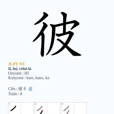
JLPT
N3
Il, lui, celui-là
Onyomi : HI
Kunyomi : kare, kano, ka
Clés : 彼 彳
皮
Traits : 8