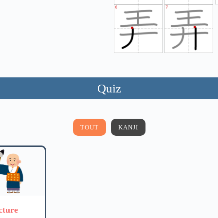
Quiz
TOUT
KANJI
cture