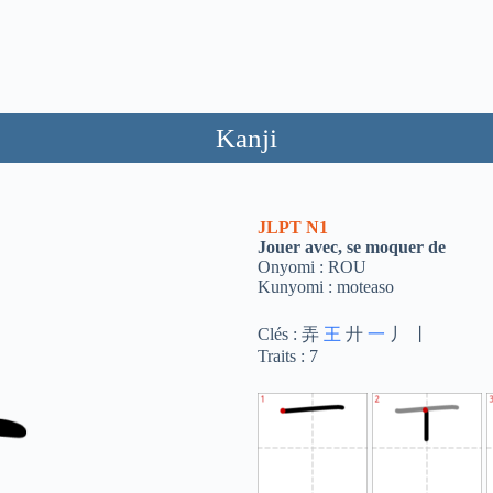
Kanji
JLPT
N1
Jouer avec, se moquer de
Onyomi : ROU
Kunyomi : moteaso
Clés : 弄
王
廾
一
丿 丨
Traits : 7