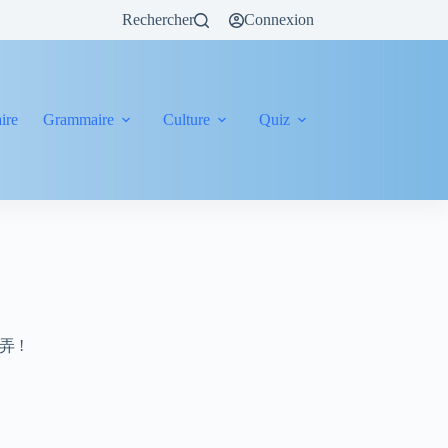
Rechercher
Connexion
ire
Grammaire
Culture
Quiz
 弄 !