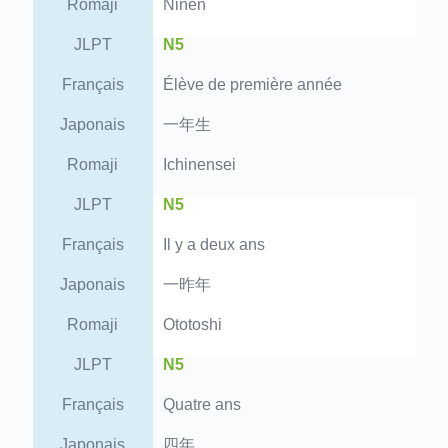
Romaji
Ninen
JLPT
N5
Français
Élève de première année
Japonais
一年生
Romaji
Ichinensei
JLPT
N5
Français
Il y a deux ans
Japonais
一昨年
Romaji
Ototoshi
JLPT
N5
Français
Quatre ans
Japonais
四年