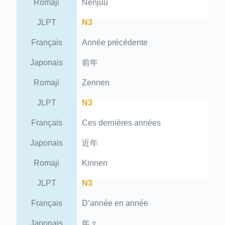
Romaji
Nenjuu
JLPT
N3
Français
Année précédente
Japonais
前年
Romaji
Zennen
JLPT
N3
Français
Ces dernières années
Japonais
近年
Romaji
Kinnen
JLPT
N3
Français
D’année en année
Japonais
年々