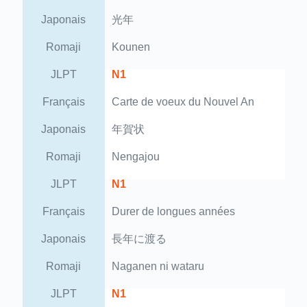
Japonais
光年
Romaji
Kounen
JLPT
N1
Français
Carte de voeux du Nouvel An
Japonais
年賀状
Romaji
Nengajou
JLPT
N1
Français
Durer de longues années
Japonais
長年に渡る
Romaji
Naganen ni wataru
JLPT
N1