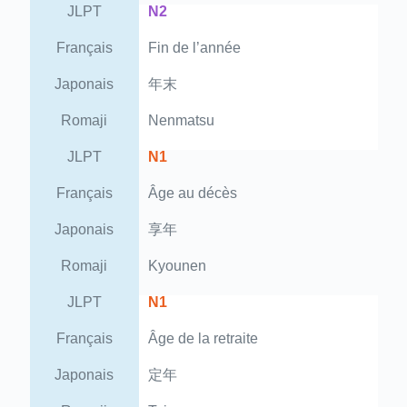
JLPT
N2
Français
Fin de l’année
Japonais
年末
Romaji
Nenmatsu
JLPT
N1
Français
Âge au décès
Japonais
享年
Romaji
Kyounen
JLPT
N1
Français
Âge de la retraite
Japonais
定年