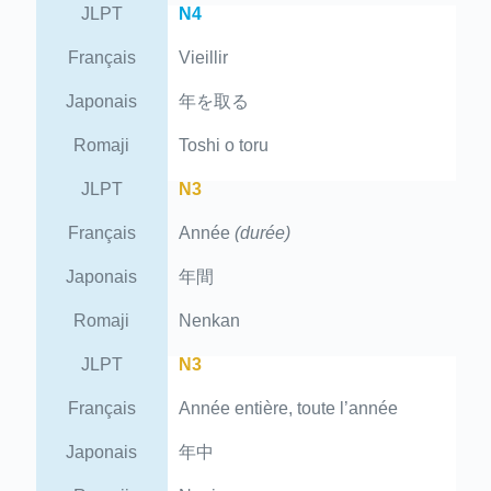
JLPT
N4
Français
Vieillir
Japonais
年を取る
Romaji
Toshi o toru
JLPT
N3
Français
Année
(durée)
Japonais
年間
Romaji
Nenkan
JLPT
N3
Français
Année entière, toute l’année
Japonais
年中