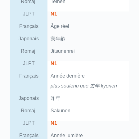
Romaji
Teinen
JLPT
N1
Français
Âge réel
Japonais
実年齢
Romaji
Jitsunenrei
JLPT
N1
Français
Année dernière
plus soutenu que 去年 kyonen
Japonais
昨年
Romaji
Sakunen
JLPT
N1
Français
Année lumière