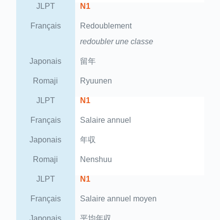
JLPT
N1
Français
Redoublement
redoubler une classe
Japonais
留年
Romaji
Ryuunen
JLPT
N1
Français
Salaire annuel
Japonais
年収
Romaji
Nenshuu
JLPT
N1
Français
Salaire annuel moyen
Japonais
平均年収