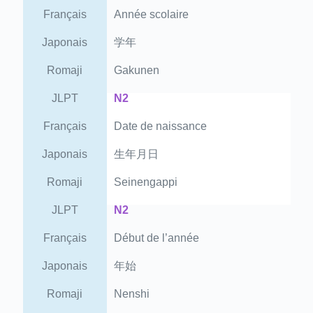
Français
Année scolaire
Japonais
学年
Romaji
Gakunen
JLPT
N2
Français
Date de naissance
Japonais
生年月日
Romaji
Seinengappi
JLPT
N2
Français
Début de l’année
Japonais
年始
Romaji
Nenshi