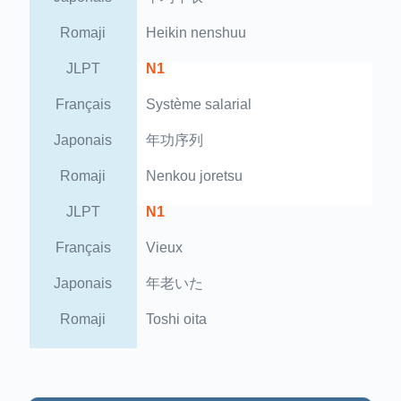
Romaji
Heikin nenshuu
JLPT
N1
Français
Système salarial
Japonais
年功序列
Romaji
Nenkou joretsu
JLPT
N1
Français
Vieux
Japonais
年老いた
Romaji
Toshi oita