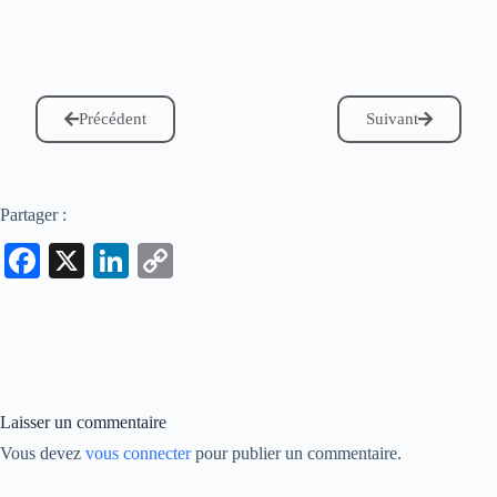
Précédent
Suivant
Partager :
Fa
X
Li
C
ce
nk
op
bo
ed
y
ok
In
Li
nk
Laisser un commentaire
Vous devez
vous connecter
pour publier un commentaire.