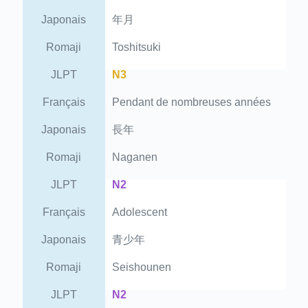
Japonais
年月
Romaji
Toshitsuki
JLPT
N3
Français
Pendant de nombreuses années
Japonais
長年
Romaji
Naganen
JLPT
N2
Français
Adolescent
Japonais
青少年
Romaji
Seishounen
JLPT
N2