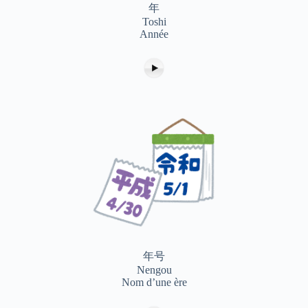
年
Toshi
Année
年号
Nengou
Nom d’une ère