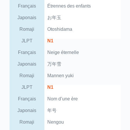
Français
Étrennes des enfants
Japonais
お年玉
Romaji
Otoshidama
JLPT
N1
Français
Neige éternelle
Japonais
万年雪
Romaji
Mannen yuki
JLPT
N1
Français
Nom d’une ère
Japonais
年号
Romaji
Nengou