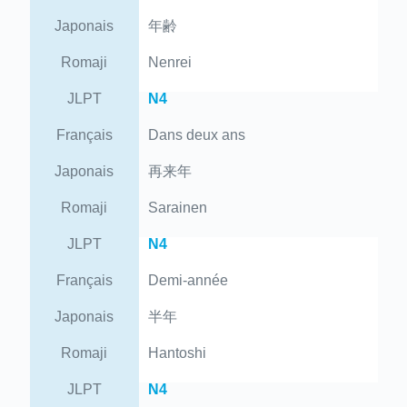
Japonais
年齢
Romaji
Nenrei
JLPT
N4
Français
Dans deux ans
Japonais
再来年
Romaji
Sarainen
JLPT
N4
Français
Demi-année
Japonais
半年
Romaji
Hantoshi
JLPT
N4