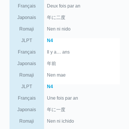
Français
Deux fois par an
Japonais
年に二度
Romaji
Nen ni nido
JLPT
N4
Français
Il y a… ans
Japonais
年前
Romaji
Nen mae
JLPT
N4
Français
Une fois par an
Japonais
年に一度
Romaji
Nen ni ichido