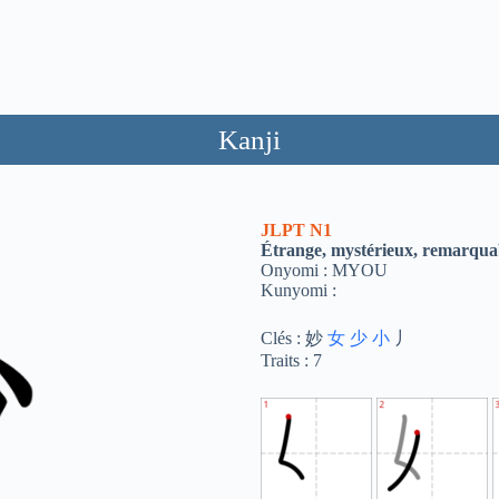
Kanji
JLPT
N1
Étrange, mystérieux, remarqua
Onyomi : MYOU
Kunyomi :
Clés : 妙
女
少
小
丿
Traits : 7