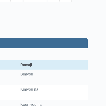
Romaji
Bimyou
Kimyou na
Koumyou na