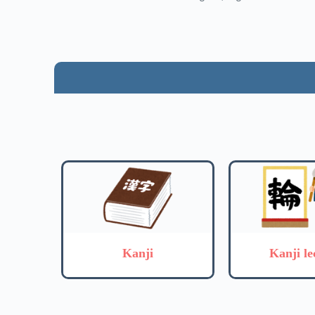
Kanji
Kanji le