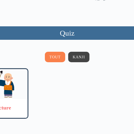
Quiz
TOUT
KANJI
cture