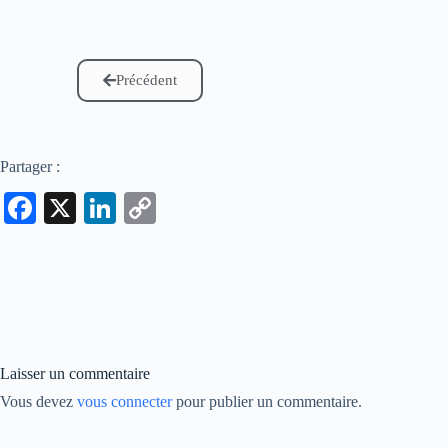
Précédent
Partager :
Fa
X
Li
C
ce
nk
op
bo
ed
y
ok
In
Li
nk
Laisser un commentaire
Vous devez
vous connecter
pour publier un commentaire.