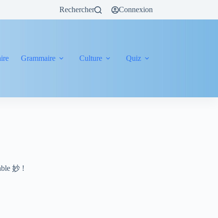
Rechercher
Connexion
ire
Grammaire
Culture
Quiz
uable 妙 !