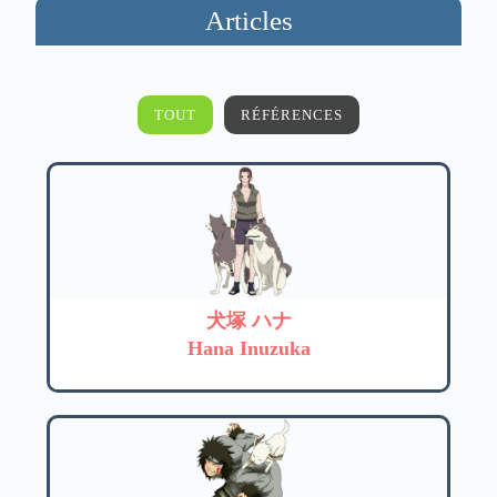
Articles
TOUT
RÉFÉRENCES
犬塚 ハナ
Hana Inuzuka