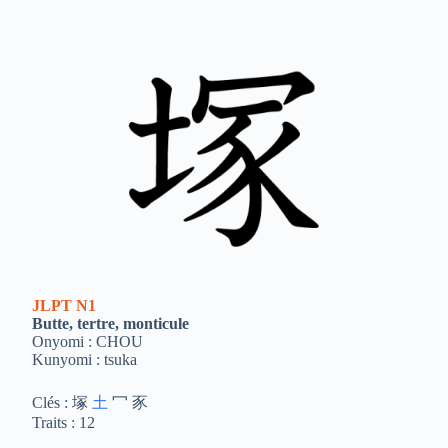
JLPT
N1
Butte, tertre, monticule
Onyomi : CHOU
Kunyomi : tsuka
Clés : 塚
土
冖 豕
Traits : 12