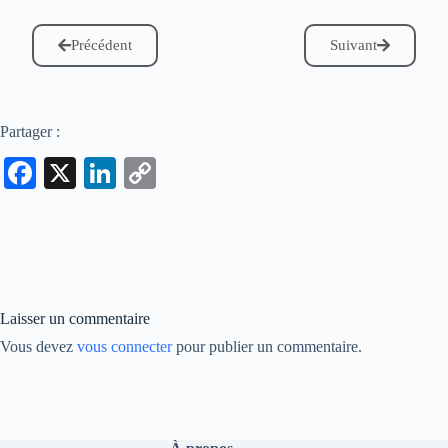
Précédent
Suivant
Partager :
Fa
X
Li
C
ce
nk
op
bo
ed
y
ok
In
Li
nk
Laisser un commentaire
Vous devez
vous connecter
pour publier un commentaire.