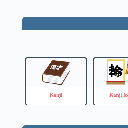
Kanji
Kanji le