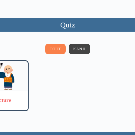
Quiz
TOUT
KANJI
cture