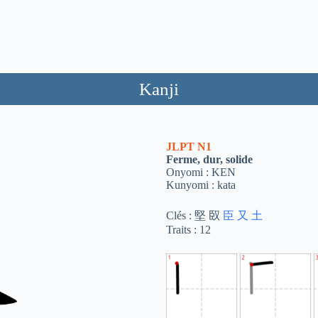
Kanji
JLPT
N1
Ferme, dur, solide
Onyomi : KEN
Kunyomi : kata
Clés : 堅 臤
臣
又
土
Traits : 12