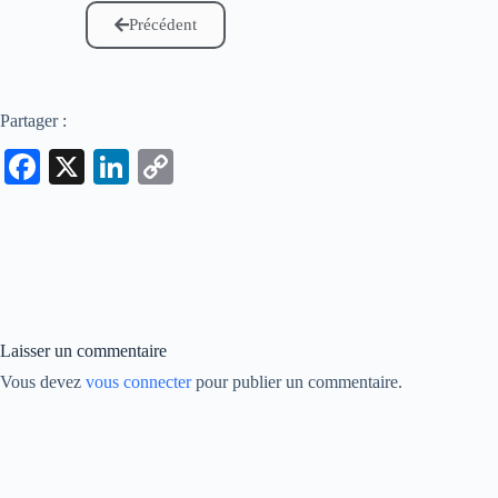
Précédent
Partager :
Fa
X
Li
C
ce
nk
op
bo
ed
y
ok
In
Li
nk
Laisser un commentaire
Vous devez
vous connecter
pour publier un commentaire.