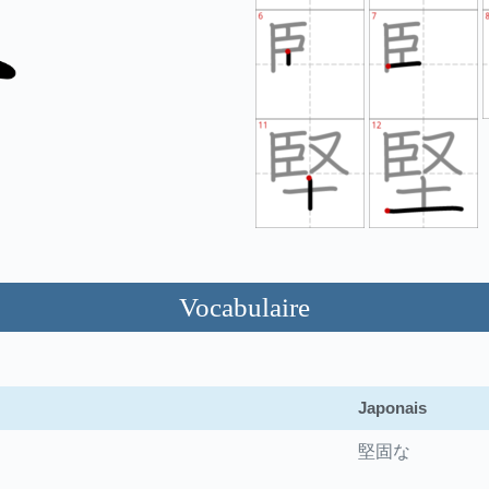
Vocabulaire
Japonais
堅固な