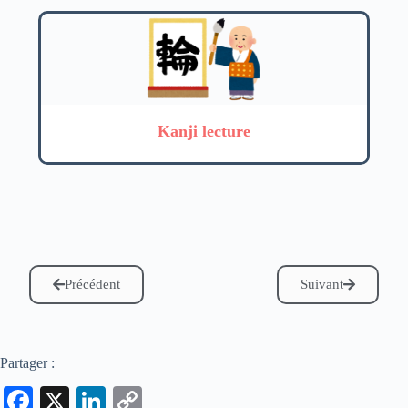
Kanji lecture
Précédent
Suivant
Partager :
Fa
X
Li
C