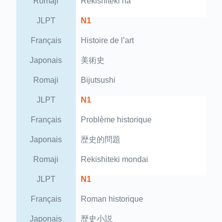
Romaji
Rekishiteki na
JLPT
N1
Français
Histoire de l’art
Japonais
美術史
Romaji
Bijutsushi
JLPT
N1
Français
Problème historique
Japonais
歴史的問題
Romaji
Rekishiteki mondai
JLPT
N1
Français
Roman historique
Japonais
歴史小説