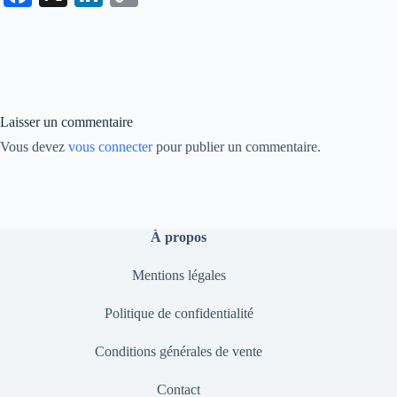
ce
nk
op
bo
ed
y
ok
In
Li
nk
Laisser un commentaire
Vous devez
vous connecter
pour publier un commentaire.
À propos
Mentions légales
Politique de confidentialité
Conditions générales de vente
Contact