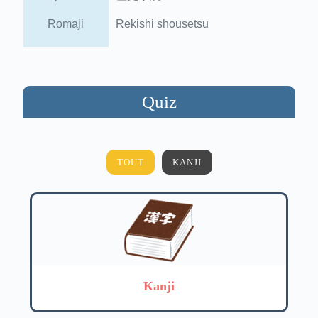
Romaji
Rekishi shousetsu
Quiz
TOUT
KANJI
Kanji