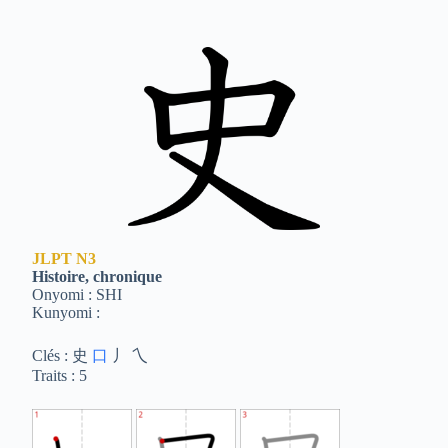
JLPT
N3
Histoire, chronique
Onyomi : SHI
Kunyomi :
Clés : 史
口
丿 乀
Traits : 5