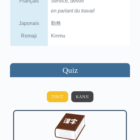
Français
Service, devoir
en parlant du travail
Japonais
勤務
Romaji
Kinmu
Quiz
TOUT
KANJI