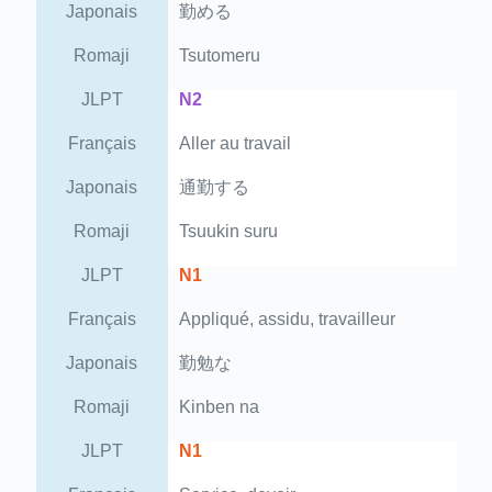
Japonais
勤める
Romaji
Tsutomeru
JLPT
N2
Français
Aller au travail
Japonais
通勤する
Romaji
Tsuukin suru
JLPT
N1
Français
Appliqué, assidu, travailleur
Japonais
勤勉な
Romaji
Kinben na
JLPT
N1