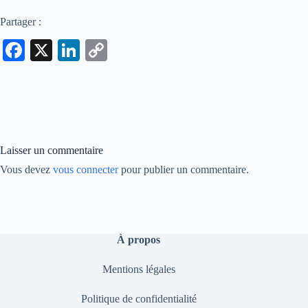
Partager :
Fa
X
Li
C
ce
nk
op
bo
ed
y
ok
In
Li
nk
Laisser un commentaire
Vous devez
vous connecter
pour publier un commentaire.
À propos
Mentions légales
Politique de confidentialité