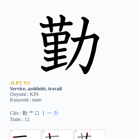
JLPT
N3
Service, assiduité, travail
Onyomi : KIN
Kunyomi : tsuto
Clés : 勤 艹
口
丨
一
力
Traits : 12