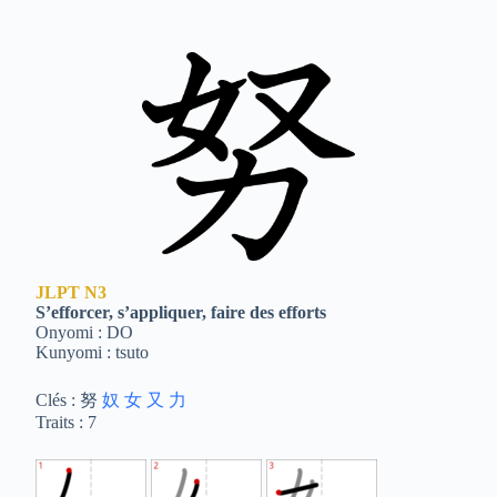
JLPT
N3
S’efforcer, s’appliquer, faire des efforts
Onyomi : DO
Kunyomi : tsuto
Clés : 努
奴
女
又
力
Traits : 7