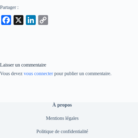
Partager :
Fa
X
Li
C
ce
nk
op
bo
ed
y
ok
In
Li
nk
Laisser un commentaire
Vous devez
vous connecter
pour publier un commentaire.
À propos
Mentions légales
Politique de confidentialité