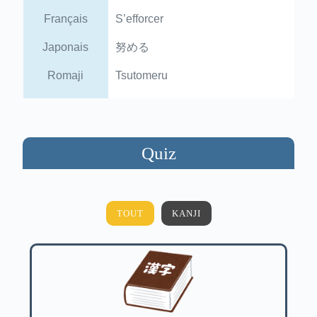
Français
S’efforcer
Japonais
努める
Romaji
Tsutomeru
Quiz
TOUT
KANJI