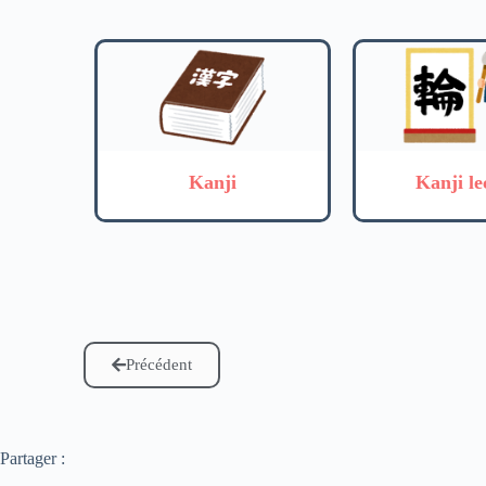
Kanji
Kanji le
Précédent
Partager :