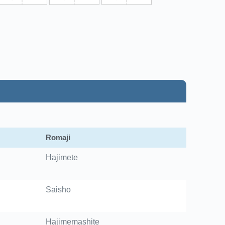
Romaji
Hajimete
Saisho
Hajimemashite