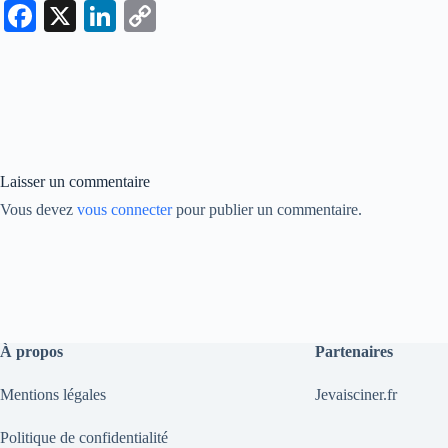
Fa
X
Li
C
ce
nk
op
bo
ed
y
ok
In
Li
nk
Laisser un commentaire
Vous devez
vous connecter
pour publier un commentaire.
À propos
Partenaires
Mentions légales
Jevaisciner.fr
Politique de confidentialité