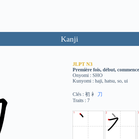
Kanji
JLPT
N3
Première fois, début, commenc
Onyomi : SHO
Kunyomi : haji, hatsu, so, ui
Clés : 初 衤
刀
Traits : 7