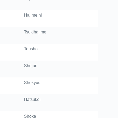
Hajime ni
Tsukihajime
Tousho
Shojun
Shokyuu
Hatsukoi
Shoka