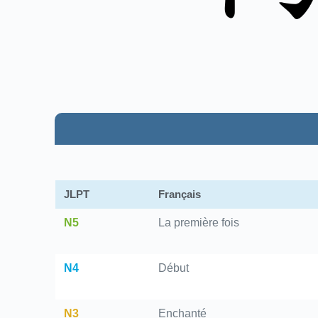
JLPT
Français
N5
La première fois
N4
Début
N3
Enchanté