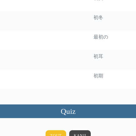
初冬
最初の
初耳
初期
Quiz
TOUT
KANJI