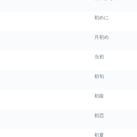
初めに
月初め
当初
初旬
初級
初恋
初夏