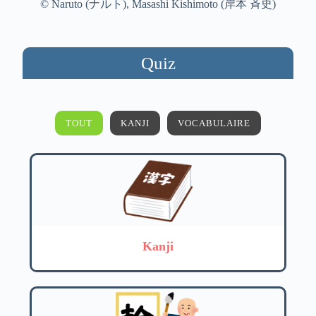
© Naruto (ナルト), Masashi Kishimoto (岸本 斉史)
Quiz
TOUT
KANJI
VOCABULAIRE
Kanji