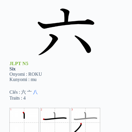
JLPT
N5
Six
Onyomi : ROKU
Kunyomi : mu
Clés : 六 亠
八
Traits : 4