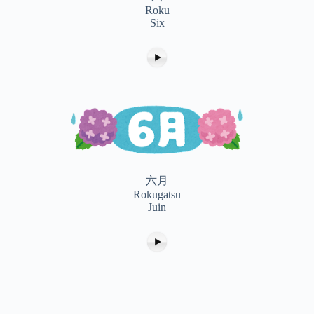
Roku
Six
六月
Rokugatsu
Juin