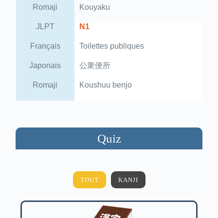
Romaji
Kouyaku
JLPT
N1
Français
Toilettes publiques
Japonais
公衆便所
Romaji
Koushuu benjo
Quiz
TOUT
KANJI