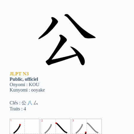
JLPT
N3
Public, officiel
Onyomi : KOU
Kunyomi : ooyake
Clés : 公
八
厶
Traits : 4