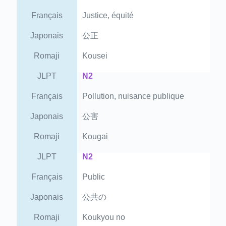
Français
Justice, équité
Japonais
公正
Romaji
Kousei
JLPT
N2
Français
Pollution, nuisance publique
Japonais
公害
Romaji
Kougai
JLPT
N2
Français
Public
Japonais
公共の
Romaji
Koukyou no