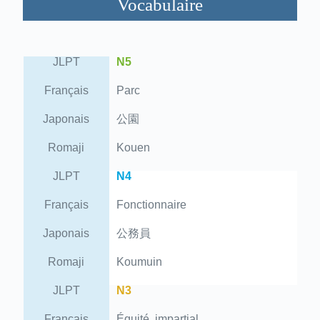
Vocabulaire
JLPT
N5
Français
Parc
Japonais
公園
Romaji
Kouen
JLPT
N4
Français
Fonctionnaire
Japonais
公務員
Romaji
Koumuin
JLPT
N3
Français
Équité, impartial