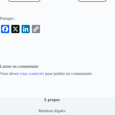
Partager :
Fa
X
Li
C
ce
nk
op
bo
ed
y
ok
In
Li
nk
Laisser un commentaire
Vous devez
vous connecter
pour publier un commentaire.
À propos
Mentions légales