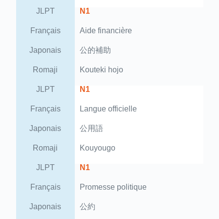
JLPT
N1
Français
Aide financière
Japonais
公的補助
Romaji
Kouteki hojo
JLPT
N1
Français
Langue officielle
Japonais
公用語
Romaji
Kouyougo
JLPT
N1
Français
Promesse politique
Japonais
公約