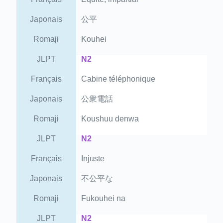
Japonais
公平
Romaji
Kouhei
JLPT
N2
Français
Cabine téléphonique
Japonais
公衆電話
Romaji
Koushuu denwa
JLPT
N2
Français
Injuste
Japonais
不公平な
Romaji
Fukouhei na
JLPT
N2