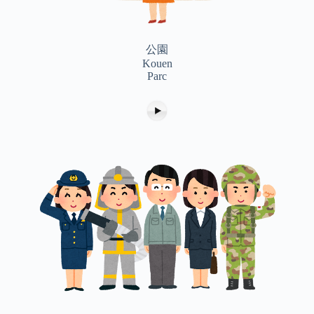
公園
Kouen
Parc