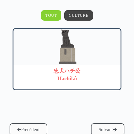
TOUT
CULTURE
忠犬ハチ公
Hachikô
Précédent
Suivant