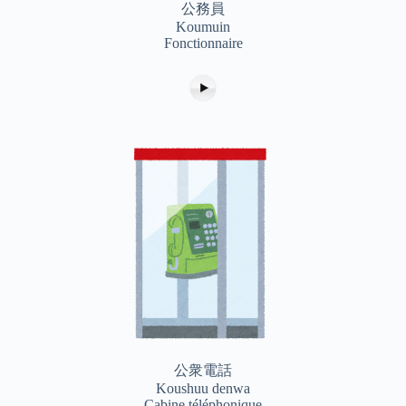
公務員
Koumuin
Fonctionnaire
公衆電話
Koushuu denwa
Cabine téléphonique