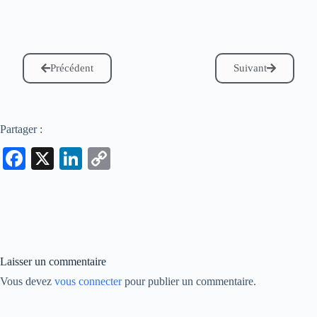
Précédent
Suivant
Partager :
Fa
X
Li
C
ce
nk
op
bo
ed
y
ok
In
Li
nk
Laisser un commentaire
Vous devez
vous connecter
pour publier un commentaire.