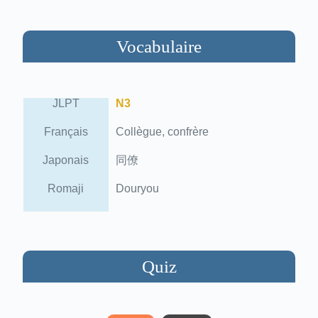
Vocabulaire
JLPT
N3
Français
Collègue, confrère
Japonais
同僚
Romaji
Douryou
Quiz