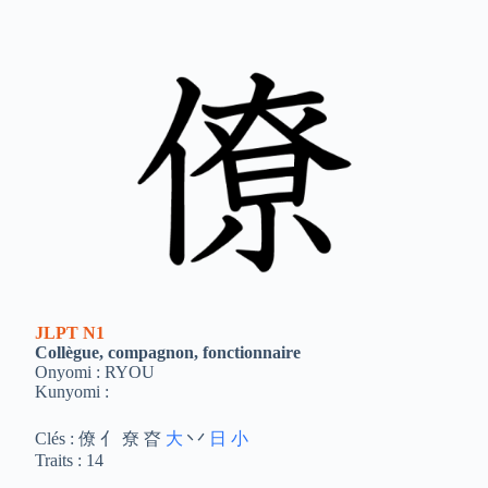
JLPT
N1
Collègue, compagnon, fonctionnaire
Onyomi : RYOU
Kunyomi :
Clés : 僚 亻 尞 昚
大
丷
日
小
Traits : 14