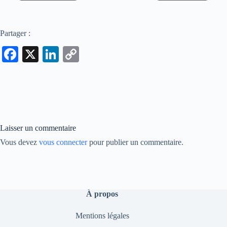
Partager :
Fa
X
Li
C
ce
nk
op
bo
ed
y
ok
In
Li
nk
Laisser un commentaire
Vous devez
vous connecter
pour publier un commentaire.
À propos
Mentions légales