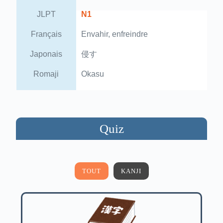
JLPT
N1
Français
Envahir, enfreindre
Japonais
侵す
Romaji
Okasu
Quiz
TOUT
KANJI