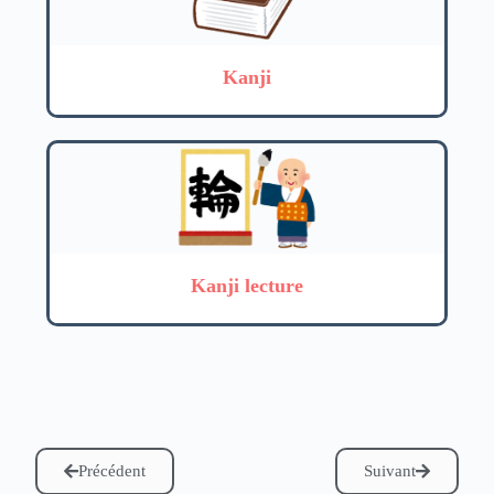
Kanji
Kanji lecture
Précédent
Suivant