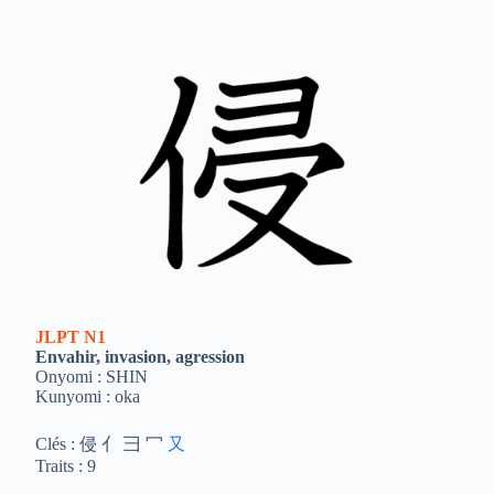
JLPT
N1
Envahir, invasion, agression
Onyomi : SHIN
Kunyomi : oka
Clés : 侵 亻 彐 冖
又
Traits : 9