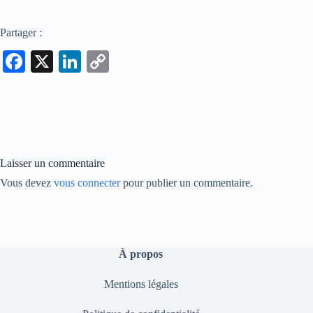
Partager :
Fa
X
Li
C
ce
nk
op
bo
ed
y
ok
In
Li
nk
Laisser un commentaire
Vous devez
vous connecter
pour publier un commentaire.
À propos
Mentions légales