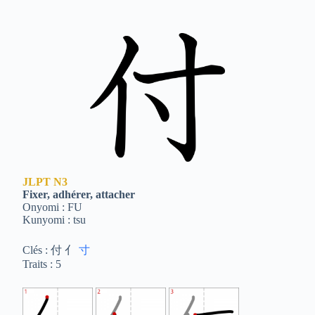
JLPT
N3
Fixer, adhérer, attacher
Onyomi : FU
Kunyomi : tsu
Clés : 付 亻
寸
Traits : 5