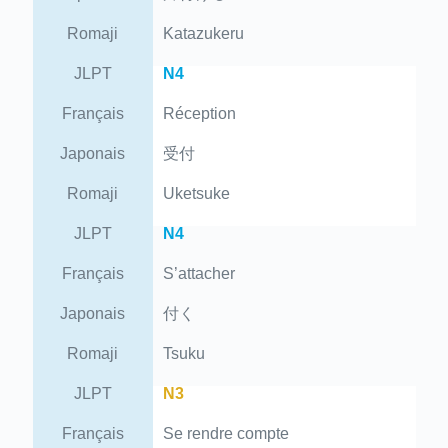
Romaji
Katazukeru
JLPT
N4
Français
Réception
Japonais
受付
Romaji
Uketsuke
JLPT
N4
Français
S’attacher
Japonais
付く
Romaji
Tsuku
JLPT
N3
Français
Se rendre compte