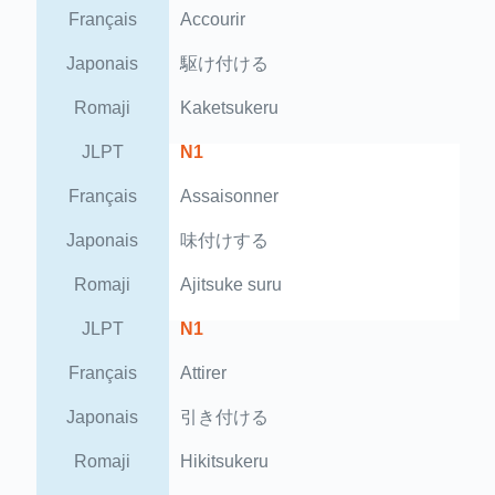
Français
Accourir
Japonais
駆け付ける
Romaji
Kaketsukeru
JLPT
N1
Français
Assaisonner
Japonais
味付けする
Romaji
Ajitsuke suru
JLPT
N1
Français
Attirer
Japonais
引き付ける
Romaji
Hikitsukeru