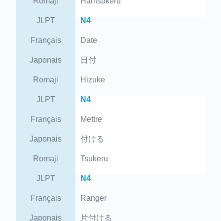
Romaji
Haritsukeru
JLPT
N4
Français
Date
Japonais
日付
Romaji
Hizuke
JLPT
N4
Français
Mettre
Japonais
付ける
Romaji
Tsukeru
JLPT
N4
Français
Ranger
Japonais
片付ける