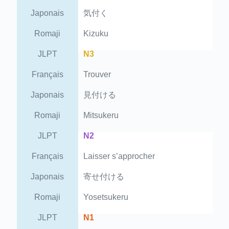
Japonais
気付く
Romaji
Kizuku
JLPT
N3
Français
Trouver
Japonais
見付ける
Romaji
Mitsukeru
JLPT
N2
Français
Laisser s’approcher
Japonais
寄せ付ける
Romaji
Yosetsukeru
JLPT
N1