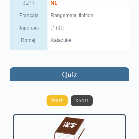
JLPT
N1
Français
Rangement, finition
Japonais
片付け
Romaji
Katazuke
Quiz
TOUT
KANJI