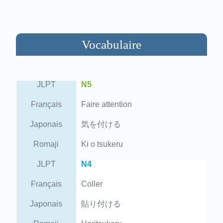
Vocabulaire
JLPT
N5
Français
Faire attention
Japonais
気を付ける
Romaji
Ki o tsukeru
JLPT
N4
Français
Coller
Japonais
貼り付ける