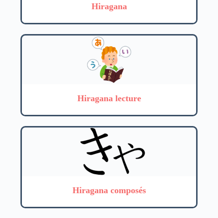
Hiragana
Hiragana lecture
Hiragana composés