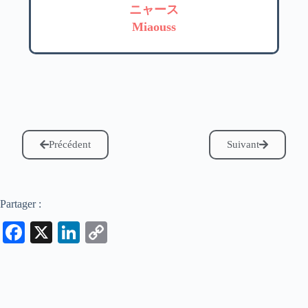
ニャース
Miaouss
Précédent
Suivant
Partager :
Fa
X
Li
C
ce
nk
op
bo
ed
y
ok
In
Li