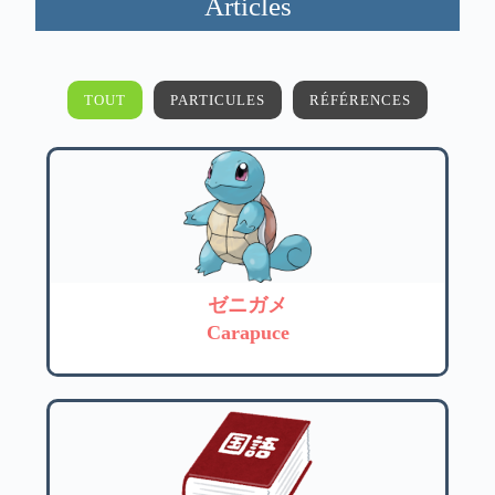
Articles
TOUT
PARTICULES
RÉFÉRENCES
ゼニガメ
Carapuce