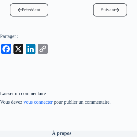
Précédent
Suivant
Partager :
Fa
X
Li
C
ce
nk
op
bo
ed
y
ok
In
Li
nk
Laisser un commentaire
Vous devez
vous connecter
pour publier un commentaire.
À propos