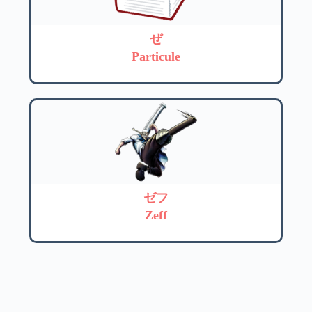
ぜ
Particule
ゼフ
Zeff